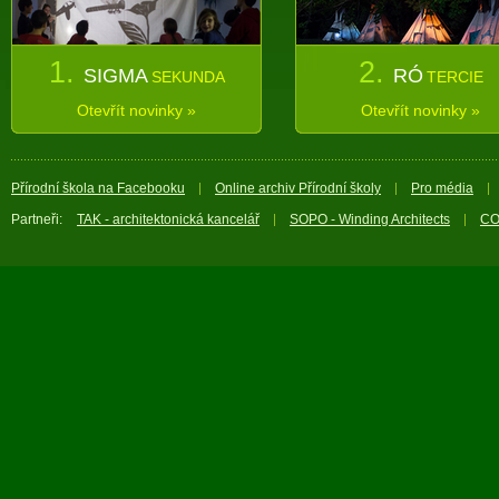
1.
2.
SIGMA
RÓ
SEKUNDA
TERCIE
Otevřít novinky »
Otevřít novinky »
Přírodní škola na Facebooku
Online archiv Přírodní školy
Pro média
Partneři:
TAK - architektonická kancelář
SOPO - Winding Architects
CO