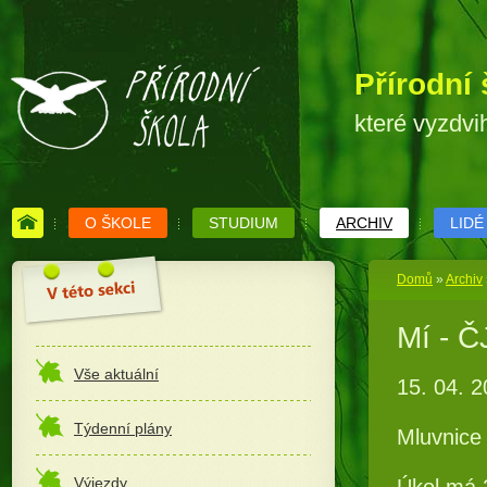
Přírodní 
které vyzdvi
O ŠKOLE
STUDIUM
ARCHIV
LIDÉ
Domů
»
Archiv
Mí - Č
Vše aktuální
15. 04. 
Týdenní plány
Mluvnice
Výjezdy
Úkol má 2