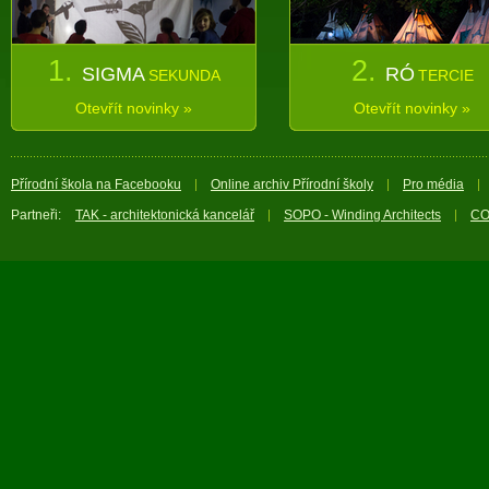
1.
2.
SIGMA
RÓ
SEKUNDA
TERCIE
Otevřít novinky »
Otevřít novinky »
Přírodní škola na Facebooku
Online archiv Přírodní školy
Pro média
Partneři:
TAK - architektonická kancelář
SOPO - Winding Architects
CO