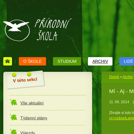
O ŠKOLE
STUDIUM
ARCHIV
LIDÉ
Domů
»
Archiv
Mí - Aj - 
11. 09. 2014
|
Vše aktuální
Zhrajte si tuto h
Týdenní plány
cc=cz&selLan
Výjezdy