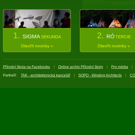
1.
2.
SIGMA
RÓ
SEKUNDA
TERCIE
Otevřít novinky »
Otevřít novinky »
Přírodní škola na Facebooku
Online archiv Přírodní školy
Pro média
Partneři:
TAK - architektonická kancelář
SOPO - Winding Architects
CO