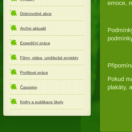
emoce, mo
Dobrovolné akce
Archiv aktualit
Podmínky 
podmínky
Expediční práce
Filmy, videa, umělecké projekty
Připomín
Profilové práce
Pokud má
plakáty, a
Časopisy
Knihy a publikace školy