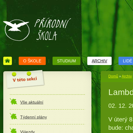
O ŠKOLE
STUDIUM
ARCHIV
LIDÉ
Domů
»
Archiv
Lambd
Vše aktuální
02. 12. 
Týdenní plány
V úterý 8
bude: cha
Výjezdy