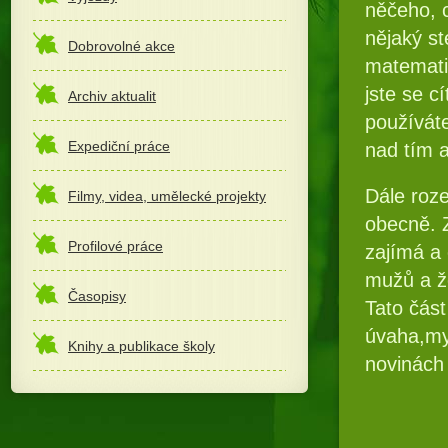
něčeho, c
nějaký st
Dobrovolné akce
matematik
jste se c
Archiv aktualit
používát
Expediční práce
nad tím a
Dále roz
Filmy, videa, umělecké projekty
obecně. 
Profilové práce
zajímá a 
mužů a že
Časopisy
Tato část
úvaha,my
Knihy a publikace školy
novinách 