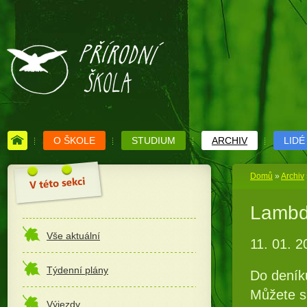
O ŠKOLE
STUDIUM
ARCHIV
LIDÉ
Domů
»
Archiv
Lambd
Vše aktuální
11. 01. 2
Týdenní plány
Do deník
Můžete s
Výjezdy