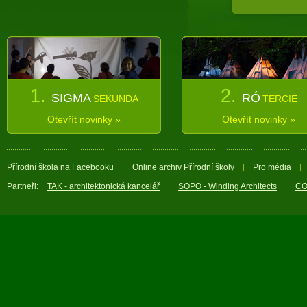
1.
2.
SIGMA
RÓ
SEKUNDA
TERCIE
Otevřít novinky »
Otevřít novinky »
Přírodní škola na Facebooku
Online archiv Přírodní školy
Pro média
Partneři:
TAK - architektonická kancelář
SOPO - Winding Architects
CO