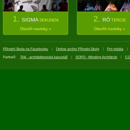
1.
2.
SIGMA
RÓ
SEKUNDA
TERCIE
Otevřít novinky »
Otevřít novinky »
Přírodní škola na Facebooku
Online archiv Přírodní školy
Pro média
Partneři:
TAK - architektonická kancelář
SOPO - Winding Architects
CO