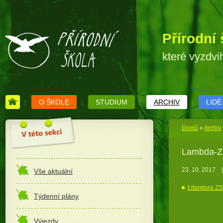
Přírodní 
které vyzdvi
O ŠKOLE
STUDIUM
ARCHIV
LIDÉ
Domů
»
Archiv
Lambda-ZS
23. 10. 2017
|
Vše aktuální
Litaratura Z
Týdenní plány
Výjezdy