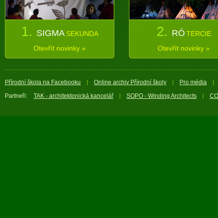
1.
2.
SIGMA
RÓ
SEKUNDA
TERCIE
Otevřít novinky »
Otevřít novinky »
Přírodní škola na Facebooku
Online archiv Přírodní školy
Pro média
Partneři:
TAK - architektonická kancelář
SOPO - Winding Architects
CO