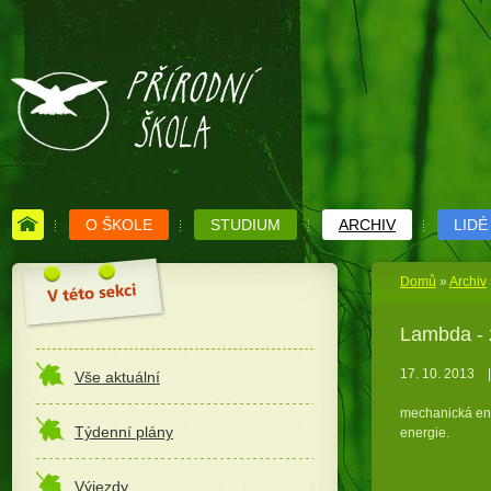
O ŠKOLE
STUDIUM
ARCHIV
LIDÉ
Domů
»
Archiv
Lambda - zí
17. 10. 2013
|
Vše aktuální
mechanická ene
Týdenní plány
energie.
Výjezdy