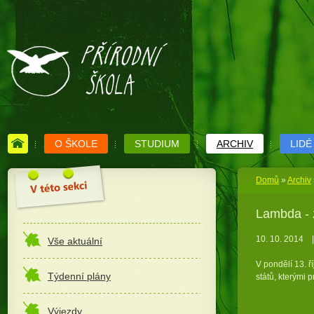
O ŠKOLE
STUDIUM
ARCHIV
LIDÉ
Domů
»
Archiv
Lambda - 
10. 10. 2014
|
Vše aktuální
V pondělí 13. ř
Týdenní plány
států, kterými 
Výjezdy