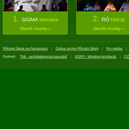
1.
2.
SIGMA
RÓ
SEKUNDA
TERCIE
Otevřít novinky »
Otevřít novinky »
Přírodní škola na Facebooku
Online archiv Přírodní školy
Pro média
Partneři:
TAK - architektonická kancelář
SOPO - Winding Architects
CO