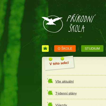
O ŠKOLE
STUDIUM
Vše aktuální
Týdenní plány
Výjezdy