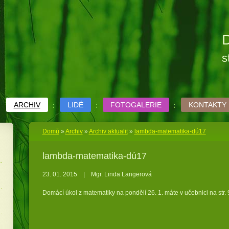
D
s
ARCHIV
LIDÉ
FOTOGALERIE
KONTAKTY
Domů
»
Archiv
»
Archiv aktualit
»
lambda-matematika-dú17
lambda-matematika-dú17
23. 01. 2015
|
Mgr. Linda Langerová
Domácí úkol z matematiky na pondělí 26. 1. máte v učebnici na str. 9