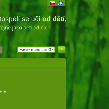
ospělí se učí
od dětí,
tejně jako
děti od nich
4/ 6.