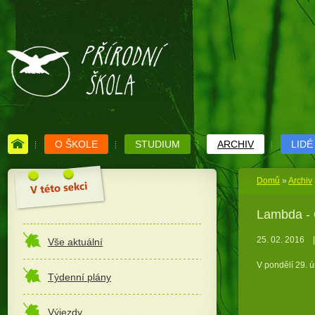
O ŠKOLE
STUDIUM
ARCHIV
LIDÉ
Domů
»
Archiv
Lambda - Č
25. 02. 2016
|
Vše aktuální
V pondělí 29. ú
Týdenní plány
Výjezdy