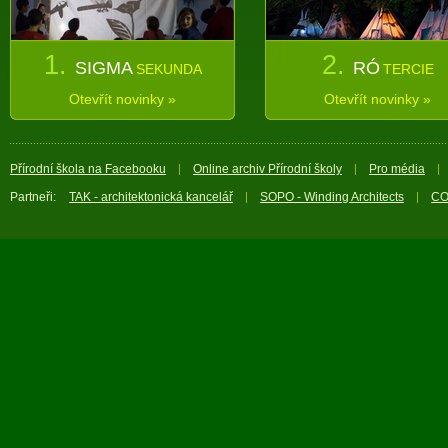
1.
2.
SIGMA
RÓ
SEKUNDA
TERCIE
Otevřít novinky »
Otevřít novinky »
Přírodní škola na Facebooku
Online archiv Přírodní školy
Pro média
Partneři:
TAK - architektonická kancelář
SOPO - Winding Architects
CO