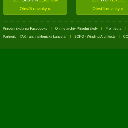
SEKUNDA
TERCIE
Otevřít novinky »
Otevřít novinky »
Přírodní škola na Facebooku
Online archiv Přírodní školy
Pro média
Partneři:
TAK - architektonická kancelář
SOPO - Winding Architects
CO