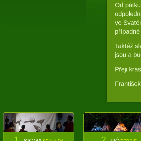
Od pátku
odpoledn
ve Svatém
případné 
Taktéž sl
jsou a bu
Přeji krá
Františe
1.
2.
SIGMA
RÓ