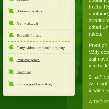
trochu tě
Dobrovolné akce
doufáme,
zvládneme
Archiv aktualit
odteď už 
rukou.
Expediční práce
První pří
Filmy, videa, umělecké projekty
Vždy dop
zajímavá
Profilové práce
info bude
Časopisy
2. září 
Asi nejd
Knihy a publikace školy
ideálně 
A TEĎ P