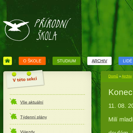
O ŠKOLE
STUDIUM
ARCHIV
LIDÉ
Domů
»
Archiv
Konec 
Vše aktuální
11. 08. 2
Týdenní plány
Milí mlad
Výjezdy
doufám, ž