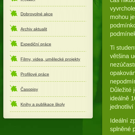
vyvrchole
Dobrovolné akce
mohou jen
podmínko
Archiv aktualit
podmínek
Expediční práce
Ti studen
většina u
Filmy, videa, umělecké projekty
nezúčast
opakování
Profilové práce
nepodmínk
Důležité 
Časopisy
ideálně 1
Knihy a publikace školy
jednotliví
Ideální z
splněné 