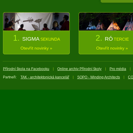
1.
2.
SIGMA
RÓ
SEKUNDA
TERCIE
Otevřít novinky »
Otevřít novinky »
Přírodní škola na Facebooku
Online archiv Přírodní školy
Pro média
Partneři:
TAK - architektonická kancelář
SOPO - Winding Architects
CO