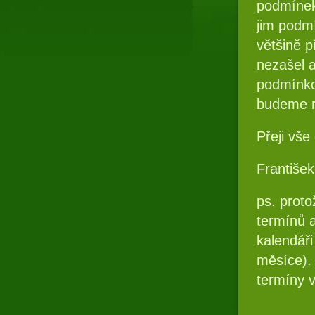
podmínek 
jim podmí
většině p
nezašel 
podmínkov
budeme r
Přeji vše
František
ps. proto
termínů a
kalendáři
měsíce). 
termíny v