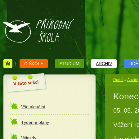
O ŠKOLE
STUDIUM
ARCHIV
LIDÉ
Domů
»
Archiv
Konec 
Vše aktuální
05. 05. 
Týdenní plány
Vážení ro
Výjezdy
čas nikdo