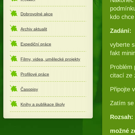
podmínku
Dobrovolné akce
kdo chce 
Archiv aktualit
Zadání:
vyberte s
Expediční práce
fakt mini
Filmy, videa, umělecké projekty
Problém p
Profilové práce
citací ze
Připojte 
Časopisy
Zatím se
Knihy a publikace školy
Rozsah:
možné zd