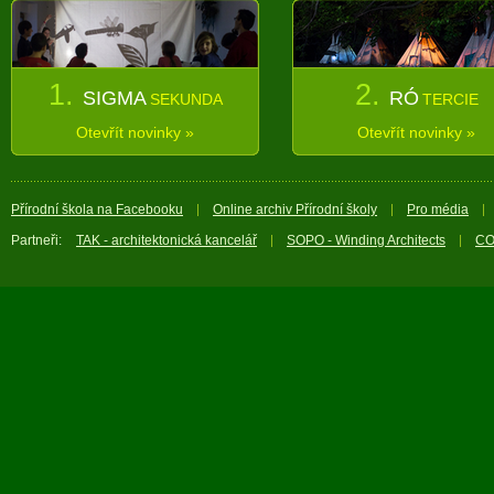
1.
2.
SIGMA
RÓ
SEKUNDA
TERCIE
Otevřít novinky »
Otevřít novinky »
Přírodní škola na Facebooku
Online archiv Přírodní školy
Pro média
Partneři:
TAK - architektonická kancelář
SOPO - Winding Architects
CO