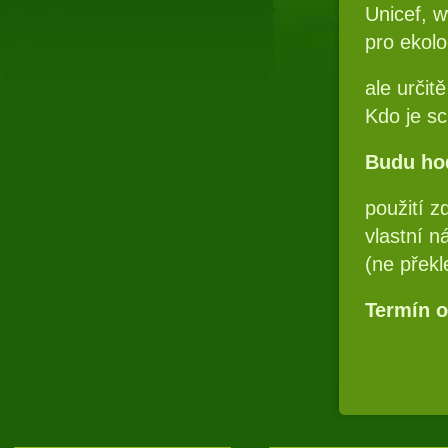
Unicef, w
pro ekolo
ale určit
Kdo je sc
Budu hod
použití z
vlastní n
(ne překl
Termín o