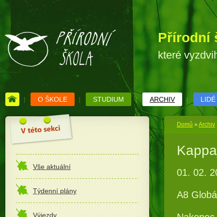
Přírodní 
které vyzdvi
O ŠKOLE
STUDIUM
ARCHIV
LIDÉ
Domů
»
Archiv
Kappa
Vše aktuální
01. 02. 
Týdenní plány
A8 Globá
Výjezdy
Nakonec 