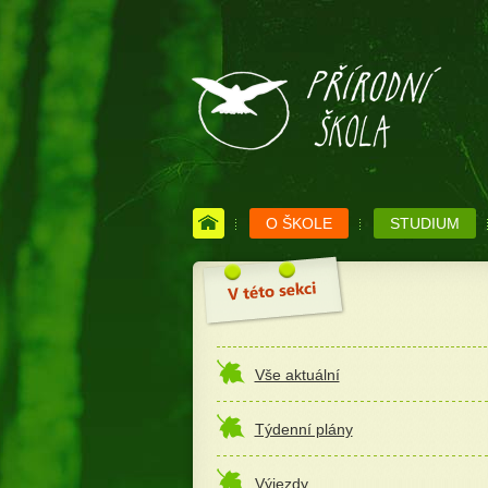
O ŠKOLE
STUDIUM
Vše aktuální
Týdenní plány
Výjezdy