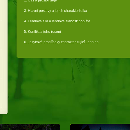
2. Čas a prostor děje
3. Hlavní postavy a jejich charakteristika
4. Lendova síla a lendova slabost: popište
5, Konflikt a jeho řešení
6. Jazykové prostředky charakterizující Lenniho