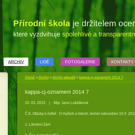
Přírodní škola
je držitelem oc
které vyzdvihuje
spolehlivé a transparent
ARCHIV
LIDÉ
FOTOGALERIE
KONTAKTY
Domů
»
Archiv
»
Archiv aktualit
»
kappa-cj-oznameni 2014 7
kappa-cj-oznameni 2014 7
20. 03. 2015
|
Mgr. Jana Lukášková
ČJL Otázky k četbě : O myších a lidech, termín odevzdání 10.4. 201
1. Literární žánr