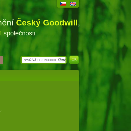
enění
Český Goodwill
,
ní
společnosti
5