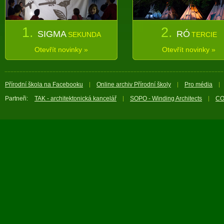
1.
2.
SIGMA
RÓ
SEKUNDA
TERCIE
Otevřít novinky »
Otevřít novinky »
Přírodní škola na Facebooku
Online archiv Přírodní školy
Pro média
Partneři:
TAK - architektonická kancelář
SOPO - Winding Architects
CO