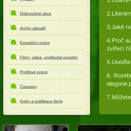
2.Literár
Dobrovolné akce
3.Jaké ro
Archiv aktualit
4.Proč au
Expediční práce
zvířecí ř
Filmy, videa, umělecké projekty
5.Uveďte 
Profilové práce
6. Rozebe
alegorie,
Časopisy
7.Můžete 
Knihy a publikace školy