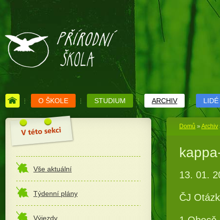
O ŠKOLE
STUDIUM
ARCHIV
LIDÉ
Domů
»
Archiv
kappa
Vše aktuální
13. 01. 
Týdenní plány
ČJ Otázk
Výjezdy
1.Obecě-