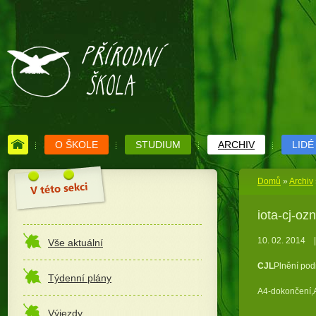
O ŠKOLE
STUDIUM
ARCHIV
LIDÉ
Domů
»
Archiv
iota-cj-oz
10. 02. 2014
|
Vše aktuální
CJL
Plnění podm
Týdenní plány
A4-dokončení,
Výjezdy