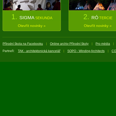
1.
2.
SIGMA
RÓ
SEKUNDA
TERCIE
Otevřít novinky »
Otevřít novinky »
Přírodní škola na Facebooku
Online archiv Přírodní školy
Pro média
Partneři:
TAK - architektonická kancelář
SOPO - Winding Architects
CO