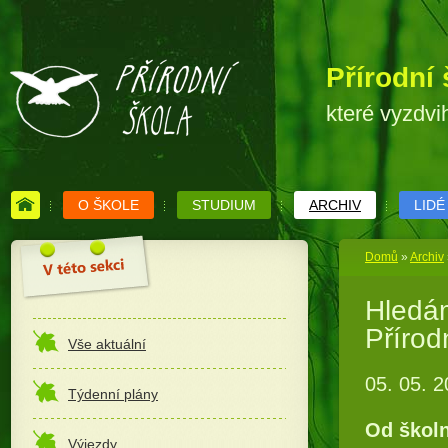
Přírodní 
které vyzdvi
O ŠKOLE
STUDIUM
ARCHIV
LIDÉ
Domů
»
Archiv
Hledám
Přírod
Vše aktuální
05. 05. 
Týdenní plány
Od školn
Výjezdy