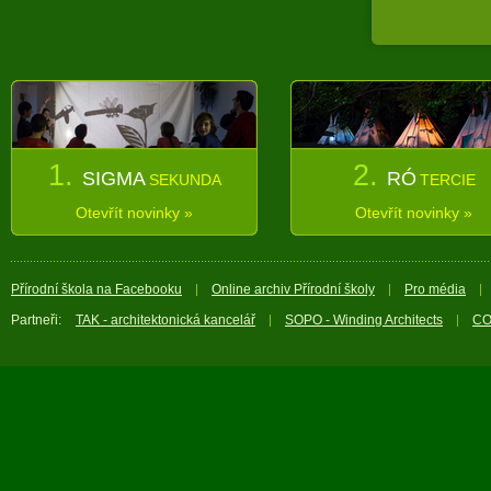
1.
2.
SIGMA
RÓ
SEKUNDA
TERCIE
Otevřít novinky »
Otevřít novinky »
Přírodní škola na Facebooku
Online archiv Přírodní školy
Pro média
Partneři:
TAK - architektonická kancelář
SOPO - Winding Architects
CO