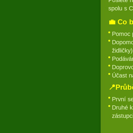
spolu s C
💼 Co 
Pomoc p
Dopomoc
židličky
Podáván
Doprovo
Účast n
📍Průb
První s
Druhé ko
zástupci