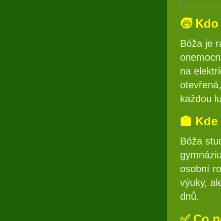
🧒 Kdo
Bóža je 
onemocně
na elektr
otevřená,
každou l
🏫 Kde
Bóža stu
gymnáziu,
osobní ro
výuky, al
dnů.
✅ Co p