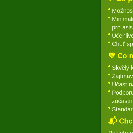
Možnost
Minimál
pro asis
Učenlivo
Chuť sp
💚 Co 
Skvělý k
Zajímav
Účast n
Podporu
zúčast
Standar
📬 Chce
Pošlete 