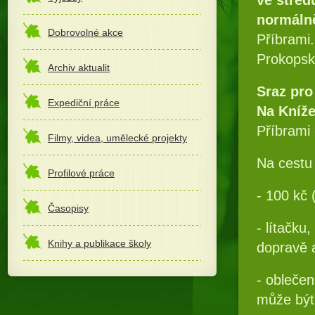
normáln
Dobrovolné akce
Příbrami.
Prokopsko
Archiv aktualit
Sraz pro
Expediční práce
Na Kníže
Příbrami 
Filmy, videa, umělecké projekty
Na cestu
Profilové práce
- 100 kč
Časopisy
- lítačku
Knihy a publikace školy
dopravě 
- oblečen
může být 