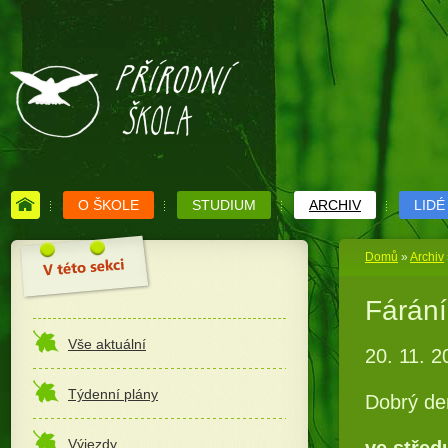
O ŠKOLE
STUDIUM
ARCHIV
LIDÉ
Domů
»
Archiv
Fárání
Vše aktuální
20. 11. 2
Týdenní plány
Dobrý de
Výjezdy
ve středu