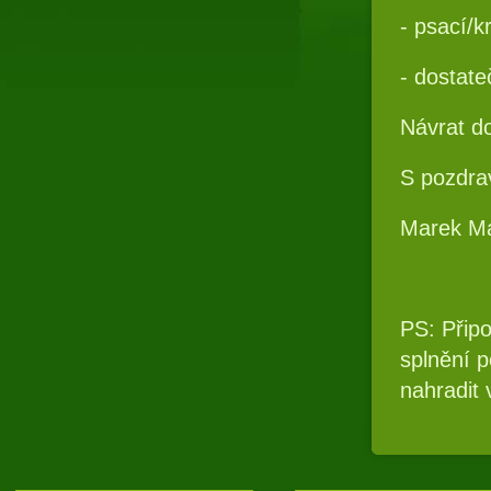
- psací/k
- dostate
Návrat do
S pozdr
Marek M
PS: Přip
splnění p
nahradit