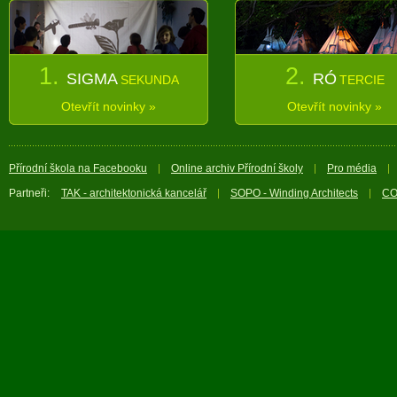
1.
2.
SIGMA
RÓ
SEKUNDA
TERCIE
Otevřít novinky »
Otevřít novinky »
Přírodní škola na Facebooku
Online archiv Přírodní školy
Pro média
Partneři:
TAK - architektonická kancelář
SOPO - Winding Architects
CO