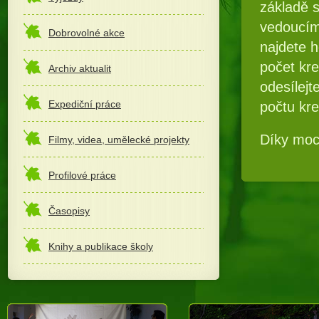
základě 
vedoucím 
Dobrovolné akce
najdete h
počet kre
Archiv aktualit
odesílejt
Expediční práce
počtu kr
Díky moc
Filmy, videa, umělecké projekty
Profilové práce
Časopisy
Knihy a publikace školy