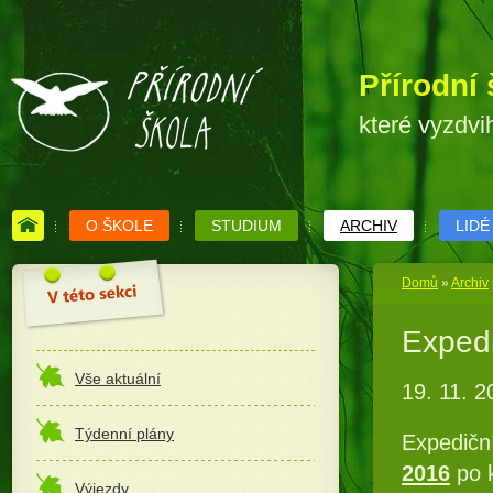
Přírodní 
které vyzdvi
O ŠKOLE
STUDIUM
ARCHIV
LIDÉ
Domů
»
Archiv
Expedi
Vše aktuální
19. 11. 2
Týdenní plány
Expedičn
2016
po k
Výjezdy