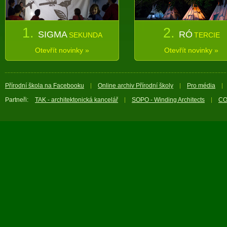
1.
2.
SIGMA
RÓ
SEKUNDA
TERCIE
Otevřít novinky »
Otevřít novinky »
Přírodní škola na Facebooku
Online archiv Přírodní školy
Pro média
Partneři:
TAK - architektonická kancelář
SOPO - Winding Architects
CO