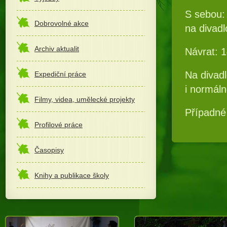
S sebou:
Dobrovolné akce
na divad
Archiv aktualit
Návrat: 1
Na divad
Expediční práce
i normál
Filmy, videa, umělecké projekty
Případné
Profilové práce
Časopisy
Knihy a publikace školy