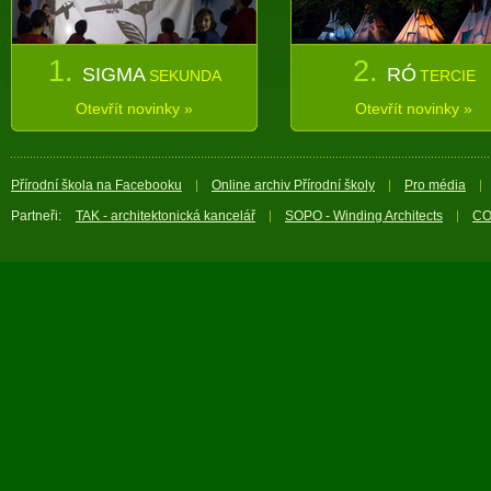
1.
2.
SIGMA
RÓ
SEKUNDA
TERCIE
Otevřít novinky »
Otevřít novinky »
Přírodní škola na Facebooku
Online archiv Přírodní školy
Pro média
Partneři:
TAK - architektonická kancelář
SOPO - Winding Architects
CO