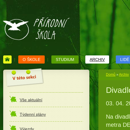
O ŠKOLE
STUDIUM
ARCHIV
LIDÉ
Domů
»
Archiv
Divadl
Vše aktuální
03. 04. 
Týdenní plány
Na divad
metra DE
Výjezdy