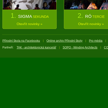
1.
2.
SIGMA
RÓ
SEKUNDA
TERCIE
Otevřít novinky »
Otevřít novinky »
Přírodní škola na Facebooku
Online archiv Přírodní školy
Pro média
Partneři:
TAK - architektonická kancelář
SOPO - Winding Architects
CO