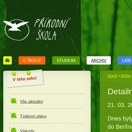
O ŠKOLE
STUDIUM
ARCHIV
LIDÉ
Domů
»
Archiv
Detail
Vše aktuální
21. 03. 2
Týdenní plány
Dnes byly
do Berlí
Výjezdy