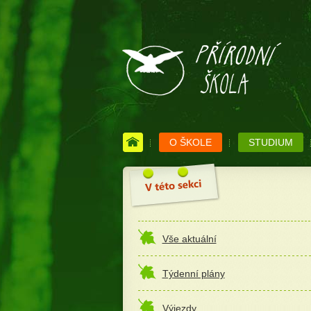
O ŠKOLE
STUDIUM
Vše aktuální
Týdenní plány
Výjezdy