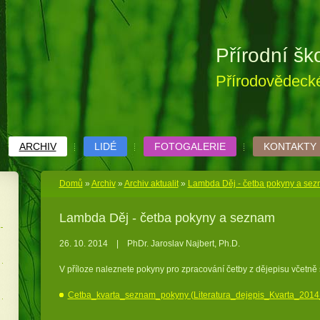
Přírodní šk
Přírodovědecké
ARCHIV
LIDÉ
FOTOGALERIE
KONTAKTY
Domů
»
Archiv
»
Archiv aktualit
»
Lambda Děj - četba pokyny a se
Lambda Děj - četba pokyny a seznam
26. 10. 2014
|
PhDr. Jaroslav Najbert, Ph.D.
V příloze naleznete pokyny pro zpracování četby z dějepisu včetně
Cetba_kvarta_seznam_pokyny (Literatura_dejepis_Kvarta_2014_