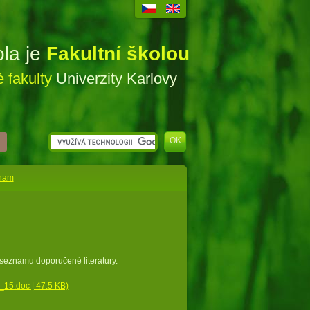
ola je
Fakultní školou
 fakulty
Univerzity Karlovy
znam
 seznamu doporučené literatury.
15.doc | 47.5 KB)