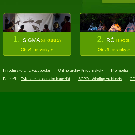
1.
2.
SIGMA
RÓ
SEKUNDA
TERCIE
Otevřít novinky »
Otevřít novinky »
Přírodní škola na Facebooku
Online archiv Přírodní školy
Pro média
Partneři:
TAK - architektonická kancelář
SOPO - Winding Architects
CO