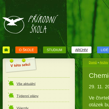
O ŠKOLE
STUDIUM
ARCHIV
LIDÉ
Domů
»
Archiv
Chemie
Vše aktuální
29. 11. 2
Týdenní plány
Ve čtvrte
otázek bu
Výjezdy