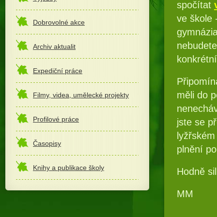
spočítat
ve škole 
Dobrovolné akce
gymnázia,
nebudete 
Archiv aktualit
konkrétní
Expediční práce
Připomíná
měli do 
Filmy, videa, umělecké projekty
nenecháve
Profilové práce
jste se p
lyžřském
Časopisy
plnění p
Knihy a publikace školy
Hodně si
MM