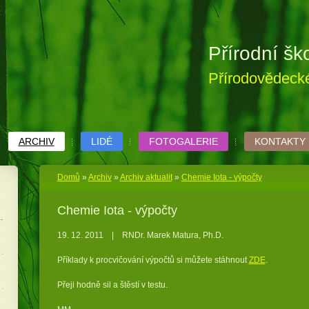
Přírodní šk
Přírodovědecké
ARCHIV
LIDÉ
FOTOGALERIE
KONTAKTY
Domů
»
Archiv
»
Archiv aktualit
»
Chemie Iota - výpočty
Chemie Iota - výpočty
19. 12. 2011
|
RNDr. Marek Matura, Ph.D.
Příklady k procvičování výpočtů si můžete stáhnout
ZDE
.
Přeji hodně sil a štěstí v testu.