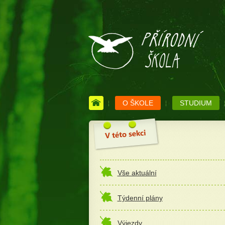
O ŠKOLE
STUDIUM
Vše aktuální
Týdenní plány
Výjezdy