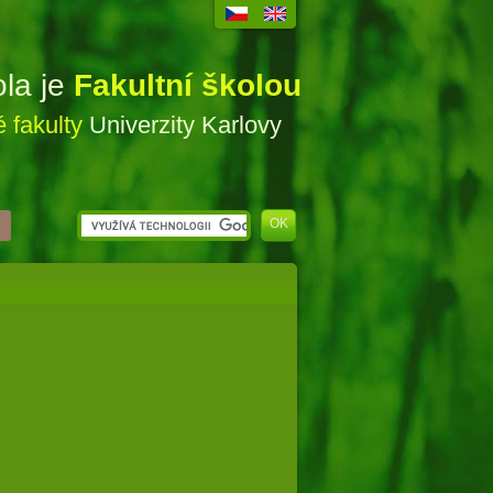
ola je
Fakultní školou
 fakulty
Univerzity Karlovy