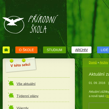
O ŠKOLE
STUDIUM
ARCHIV
LIDÉ
Domů
»
Archiv
Aktuální z
01. 09. 2016
|
Vše aktuální
Aktuální zážitk
Týdenní plány
a nově také i
I
Výjezdy