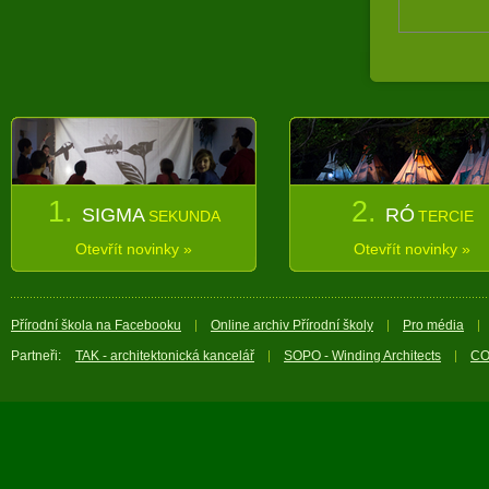
1.
2.
SIGMA
RÓ
SEKUNDA
TERCIE
Otevřít novinky »
Otevřít novinky »
Přírodní škola na Facebooku
Online archiv Přírodní školy
Pro média
Partneři:
TAK - architektonická kancelář
SOPO - Winding Architects
CO