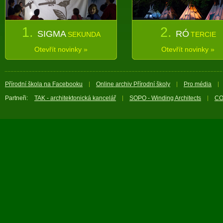
1.
2.
SIGMA
RÓ
SEKUNDA
TERCIE
Otevřít novinky »
Otevřít novinky »
Přírodní škola na Facebooku
Online archiv Přírodní školy
Pro média
Partneři:
TAK - architektonická kancelář
SOPO - Winding Architects
CO