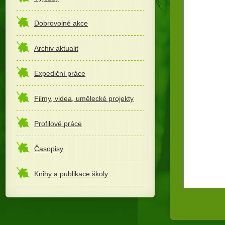
Dobrovolné akce
Archiv aktualit
Expediční práce
Filmy, videa, umělecké projekty
Profilové práce
Časopisy
Knihy a publikace školy