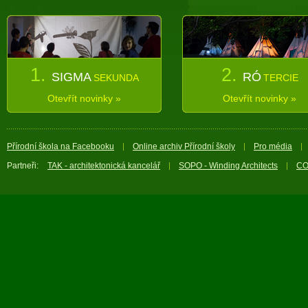
1.
2.
SIGMA
RÓ
SEKUNDA
TERCIE
Otevřít novinky »
Otevřít novinky »
Přírodní škola na Facebooku
Online archiv Přírodní školy
Pro média
Partneři:
TAK - architektonická kancelář
SOPO - Winding Architects
CO