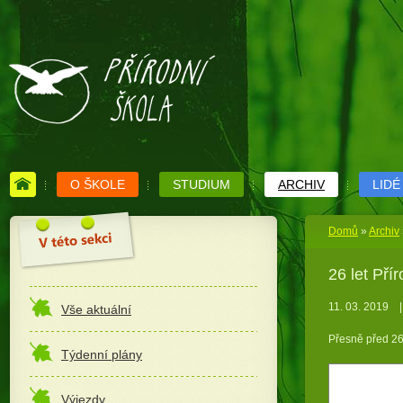
O ŠKOLE
STUDIUM
ARCHIV
LIDÉ
Domů
»
Archiv
26 let Pří
11. 03. 2019
|
Vše aktuální
Přesně před 26 
Týdenní plány
Výjezdy